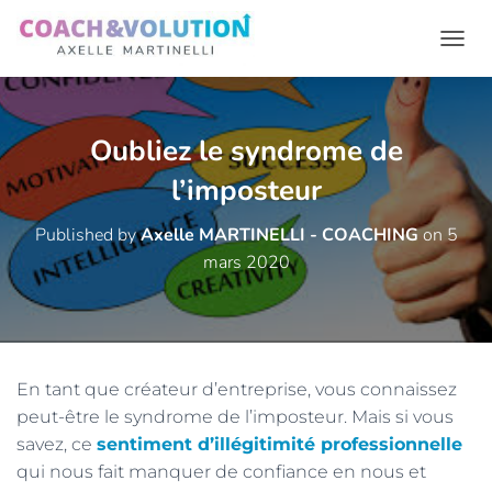
OUVR
Oubliez le syndrome de
l’imposteur
Published by
Axelle MARTINELLI - COACHING
on
5
mars 2020
En tant que créateur d’entreprise, vous connaissez
peut-être le syndrome de l’imposteur. Mais si vous
savez, ce
sentiment d’illégitimité professionnelle
qui nous fait manquer de confiance en nous et