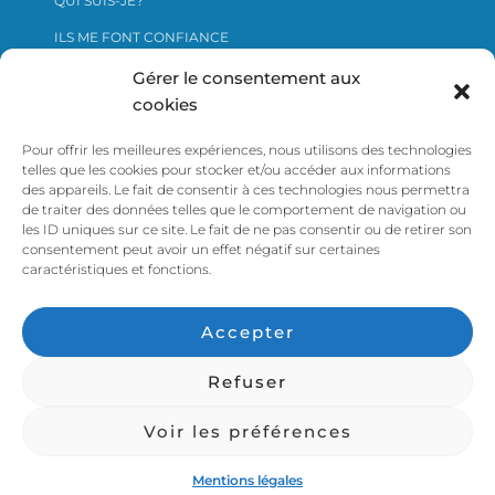
QUI SUIS-JE?
ILS ME FONT CONFIANCE
ME CONTACTER
Gérer le consentement aux
cookies
Pour offrir les meilleures expériences, nous utilisons des technologies
Cliquer ici pour voir le certificat Qualiopi
telles que les cookies pour stocker et/ou accéder aux informations
des appareils. Le fait de consentir à ces technologies nous permettra
de traiter des données telles que le comportement de navigation ou
les ID uniques sur ce site. Le fait de ne pas consentir ou de retirer son
consentement peut avoir un effet négatif sur certaines
caractéristiques et fonctions.
ACCUEIL
COACH DIRIGEANT ET ENTREPRENEUR
Accepter
FAIRE SON BILAN DE COMPÉTENCES AVEC L’IKIGAI SUR
NANTES
Refuser
BLOG
MENTIONS LÉGALES
DESIGN PAR KAROZO
Voir les préférences
Hestia | Développé par
ThemeIsle
Mentions légales