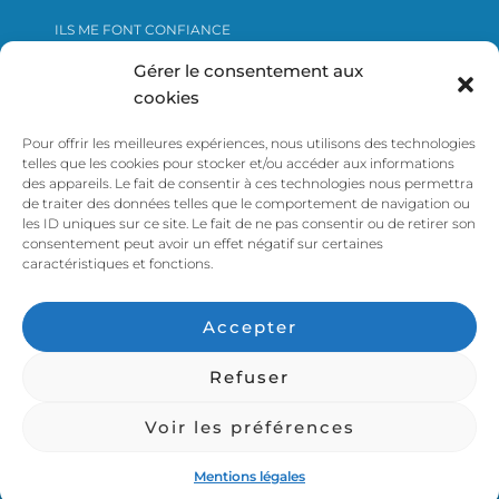
ILS ME FONT CONFIANCE
ME CONTACTER
Gérer le consentement aux
cookies
Pour offrir les meilleures expériences, nous utilisons des technologies
Cliquer ici pour voir le certificat Qualiopi
telles que les cookies pour stocker et/ou accéder aux informations
des appareils. Le fait de consentir à ces technologies nous permettra
de traiter des données telles que le comportement de navigation ou
les ID uniques sur ce site. Le fait de ne pas consentir ou de retirer son
consentement peut avoir un effet négatif sur certaines
caractéristiques et fonctions.
ACCUEIL
COACH DIRIGEANT ET ENTREPRENEUR
Accepter
FAIRE SON BILAN DE COMPÉTENCES AVEC L’IKIGAI SUR
NANTES
Refuser
BLOG
MENTIONS LÉGALES
DESIGN PAR KAROZO
Voir les préférences
Hestia | Développé par
ThemeIsle
Mentions légales