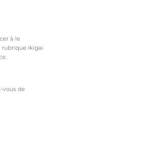
er à le
 rubrique Ikigai
ce.
z-vous de