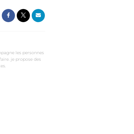
ompagne les personnes
ire. je propose des
es.