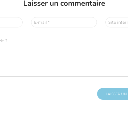
Laisser un commentaire
E-mail
*
Site inter
it ?