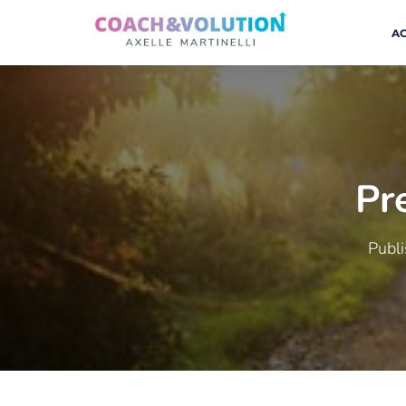
AC
Pr
Publ