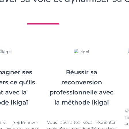
Réussir sa
agner ses
reconversion
ers ce qu'ils
professionnelle avec
t avec la
la méthode ikigai
de Ikigaï
V
l
Vous souhaitez vous réorienter
ez (re)découvrir
c
mais n’avez pas identifié
pas dans