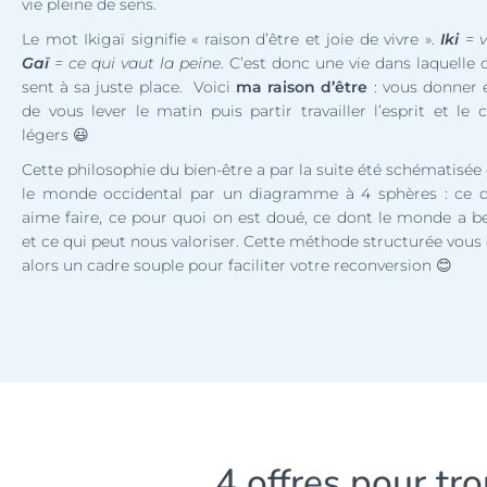
vie pleine de sens.
Le mot Ikigaï signifie « raison d’être et joie de vivre ».
Iki
= v
Gaï
= ce qui vaut la peine
. C’est donc une vie dans laquelle 
sent à sa juste place. Voici
ma raison d’être
: vous donner 
de vous lever le matin puis partir travailler l’esprit et le 
légers
😃
Cette philosophie du bien-être a par la suite été schématisée
le monde occidental par un diagramme à 4 sphères : ce 
aime faire, ce pour quoi on est doué, ce dont le monde a b
et ce qui peut nous valoriser. Cette méthode structurée vous 
alors un cadre souple pour faciliter votre reconversion 😊
4 offres pour tr