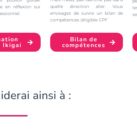
et pouvoir guider
pe
quelle direction aller. Vous
e en réflexion sur
le
envisagez de suivre un bilan de
essionnel.
se
compétences (éligible CPF
Bilan de
ation
compétences
 Ikigai
iderai ainsi à :