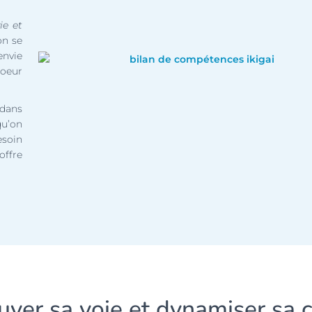
ie et
on se
envie
coeur
 dans
qu’on
esoin
offre
ouver sa voie et dynamiser sa c