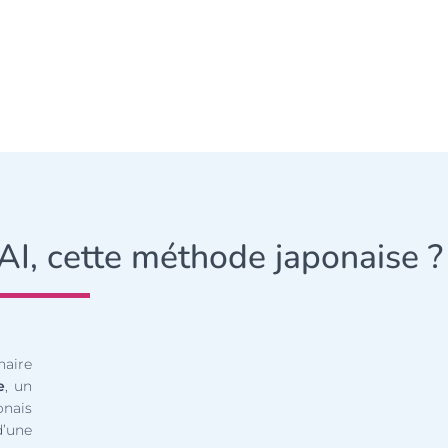
GAI, cette méthode japonaise ?
naire
e
, un
onais
d’une