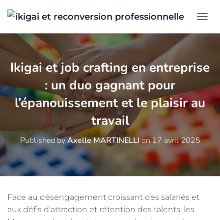
Ouvr
Ikigai et job crafting en entreprise
: un duo gagnant pour
l’épanouissement et le plaisir au
travail
Published by
Axelle MARTINELLI
on
17 avril 2025
Face au désengagement croissant des salariés et
aux défis d’attraction et rétention des talents, les