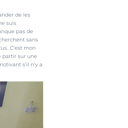
nder de les
me suis
manque pas de
e cherchent sans
éçus…C’est mon
 partir sur une
otivant s’il n’y a