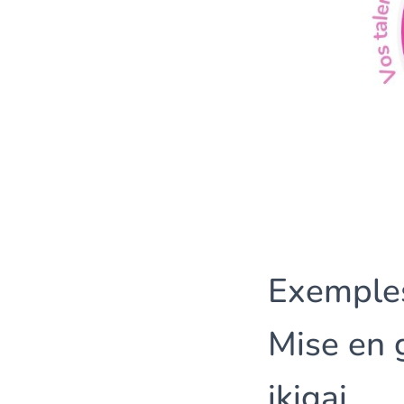
Exemples
Mise en 
ikigai