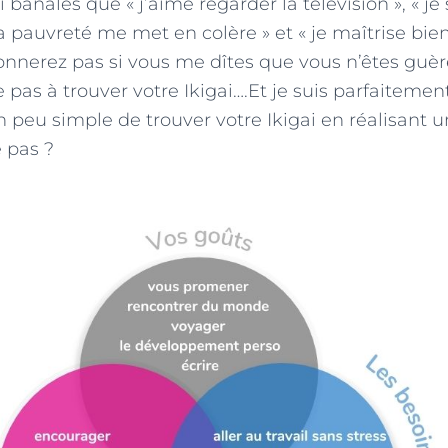
 banales que « j’aime regarder la télévision », « je 
 la pauvreté me met en colère » et « je maîtrise bi
onnerez pas si vous me dîtes que vous n’êtes guè
 pas à trouver votre Ikigai….Et je suis parfaiteme
n peu simple de trouver votre Ikigai en réalisant 
e pas ?