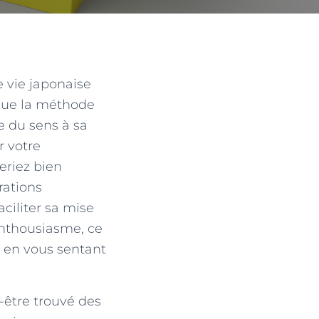
e vie japonaise
 que la méthode
e du sens à sa
r votre
eriez bien
rations
aciliter sa mise
 enthousiasme, ce
t en vous sentant
t-être trouvé des