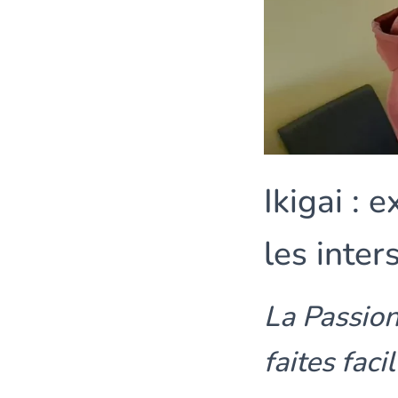
Ikigai : 
les inter
La Passion
faites fac