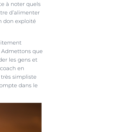
ite à noter quels
tre d’alimenter
n don exploité
aitement
s. Admettons que
er les gens et
« coach en
très simpliste
compte dans le