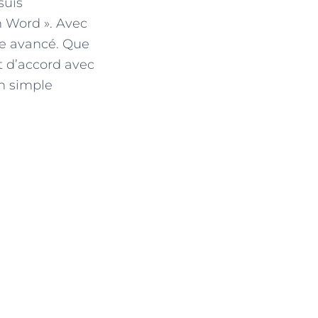
suis
en Word ». Avec
re avancé. Que
nt d’accord avec
un simple