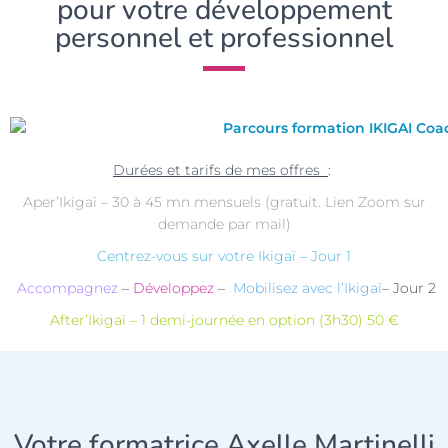
pour votre développement
personnel et professionnel
Durées et tarifs de mes offres
:
Aper’Ikigaï – 30 à 45 mn mensuels (gratuit. Lien Zoom sur
demande par mail)
Centrez-vous sur votre Ikigaï – Jour 1
Accompagnez
–
Développez
–
Mobilisez avec l’Ikigaï
– Jour 2
After’Ikigaï – 1 demi-journée en option (3h30) 50 €
Votre formatrice Axelle Martinelli