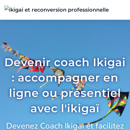
Devenir coach Ikigai
: accompagner en
ligne ou présentiel
avec l'ikigaï
Devenez Coach Ikigai et facilitez