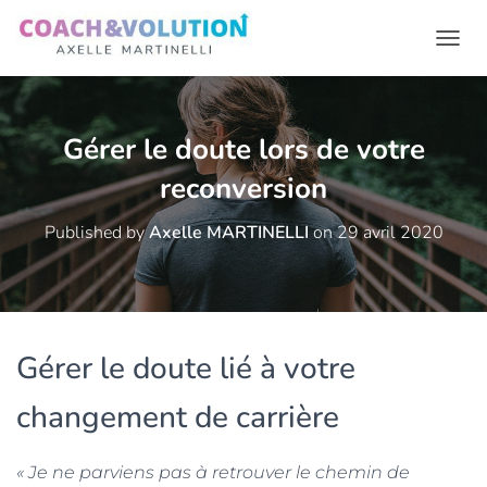
Ouvr
Gérer le doute lors de votre
reconversion
Published by
Axelle MARTINELLI
on
29 avril 2020
Gérer le doute lié à votre
changement de carrière
« Je ne parviens pas à retrouver le chemin de