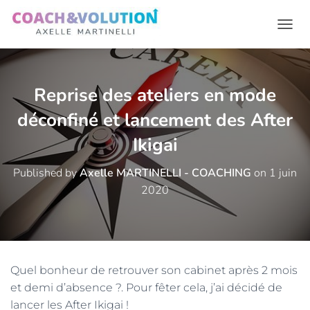
Ouvr
Reprise des ateliers en mode
déconfiné et lancement des After
Ikigai
Published by
Axelle MARTINELLI - COACHING
on
1 juin
2020
Quel bonheur de retrouver son cabinet après 2 mois
et demi d’absence ?. Pour fêter cela, j’ai décidé de
lancer les After Ikigai !