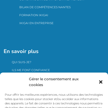
BILAN DE COMPÉTENCES NANTES
FORMATION IKIGAI
IKIGAI EN ENTREPRISE
En savoir plus
QUI SUIS-JE?
ILS ME FONT CONFIANCE
ME CONTACTER
Gérer le consentement aux
cookies
Pour offrir les meilleures expériences, nous utilisons des technologies
Cliquer ici pour voir le certificat Qualiopi
telles que les cookies pour stocker et/ou accéder aux informations
des appareils. Le fait de consentir à ces technologies nous permettra
de traiter des données telles que le comportement de navigation ou